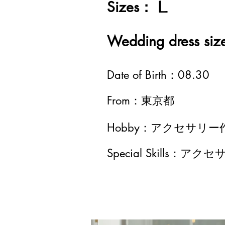
Sizes：
L
Wedding dress s
Date of Birth：08.30
From：東京都
Hobby：アクセサリ
Special Skills：ア