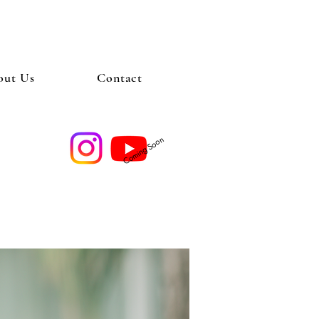
out Us
Contact
​Coming Soon